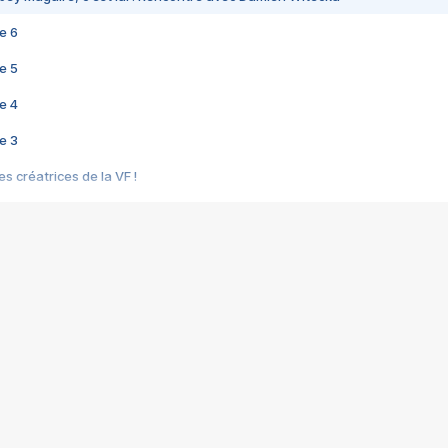
e 6
e 5
e 4
e 3
s créatrices de la VF !
e 2
e 1
e Mektoub My Love arrive enfin ! Rencontre avec Shaïn Boumedine et Sal
i : après Toni en famille
elle réalise le bouleversant Dites lui que je l'aime
ais ! Rencontre autour de Vie privée de Rebecca Zlotowski
 de Marguerite, Grave... Rencontre avec Ella Rumpf