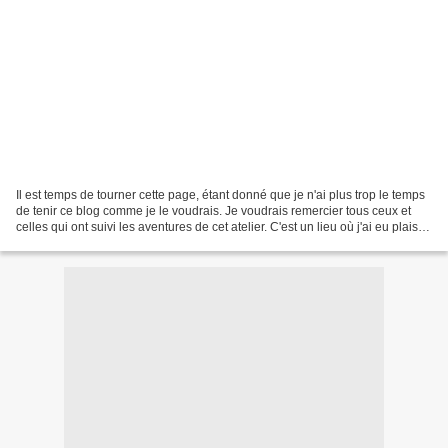
Il est temps de tourner cette page, étant donné que je n'ai plus trop le temps
de tenir ce blog comme je le voudrais. Je voudrais remercier tous ceux et
celles qui ont suivi les aventures de cet atelier. C'est un lieu où j'ai eu plaisir
à partager mon...