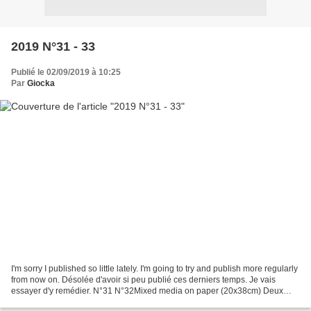
2019 N°31 - 33
Publié le 02/09/2019 à 10:25
Par
Giocka
I'm sorry I published so little lately. I'm going to try and publish more regularly
from now on. Désolée d'avoir si peu publié ces derniers temps. Je vais
essayer d'y remédier. N°31 N°32Mixed media on paper (20x38cm) Deux
dans le même esprit avec ce rose...