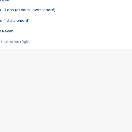
 a 13 ans (et vous l'avez ignoré)
e (littéralement)
im Rayan
 toutes les règles
s les jeux vidéo
us choquant de Rockstar ? - Le scandale BULLY
e plus moche de Steam
du RÊVE tourne au CAUCHEMAR
pendant 8 heures
it… à tort
umiliés par un jeu vidéo
ire - Final Fantasy 8