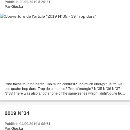
Publié le 20/09/2019 à 20:31
Par
Giocka
I find these four too harsh. Too much contrast? Too much energy? Je trouve
ces quatre trop durs. Trop de contraste? Trop d'énergie? N°35 N°36 N°37
N°38 There was also another one of the same series which I didn't quite like
and I finally transformed it...
2019 N°34
Publié le 04/09/2019 à 08:51
Par
Giocka