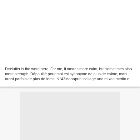
Declutter is the word here. For me, it means more calm, but sometimes also
more strength. Dépouillé pour moi est synonyme de plus de calme, mais
aussi parfois de plus de force. N°43Monoprint collage and mixed media on
paper(25 x25 cm) N°44Monoprint collage...